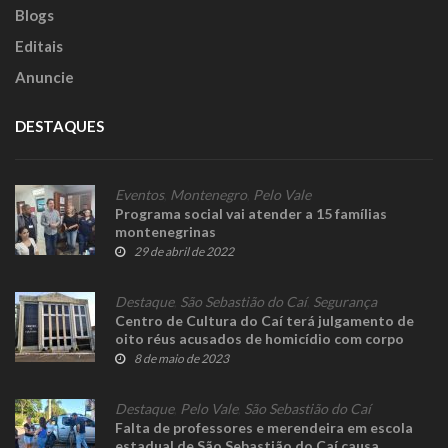
Blogs
Editais
Anuncie
DESTAQUES
Eventos
,
Montenegro
,
Pelo Vale
Programa social vai atender a 15 famílias
montenegrinas
29 de abril de 2022
Destaque
,
São Sebastião do Caí
,
Segurança
Centro de Cultura do Caí terá julgamento de
oito réus acusados de homicídio com corpo
queimado
8 de maio de 2023
Destaque
,
Pelo Vale
,
São Sebastião do Caí
Falta de professores e merendeira em escola
estadual de São Sebastião do Caí causa