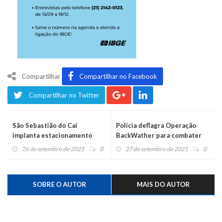
Compartilhar
Compartilhar no Facebook
Compartilhar no Twitter
São Sebastião do Caí
Polícia deflagra Operação
implanta estacionamento
BackWather para combater
rotativo no centro
onda de homicídios após
26 de setembro de 2025
0
27 de setembro de 2025
0
enchente
SOBRE O AUTOR
MAIS DO AUTOR