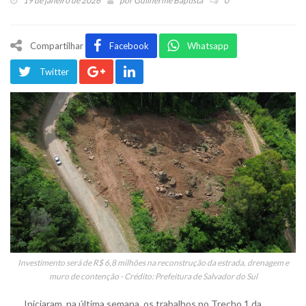
19 de janeiro de 2026
por
Guilherme Baptista
0
Compartilhar
Facebook
Whatsapp
Twitter
Investimento será de R$ 6,8 milhões na reconstrução da estrada, drenagem e
muro de contenção - Crédito: Prefeitura de Salvador do Sul
Iniciaram, na última semana, os trabalhos no Trecho 1 da