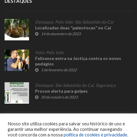
DESTAQUES
Destaque
,
Pelo Vale
,
São Sebastião do Caí
Localizadas duas “paleotocas” no Caí
14 de dezembro de 2023
Feliz
,
Pelo Vale
Felizense entra na Justiça contra os novos
pedágios
1 de fevereiro de 2022
Destaque
,
São Sebastião do Caí
,
Segurança
Procon alerta para golpes
20 de outubro de 2023
Nosso site utiliza cookies para salvar seu histórico de uso e
garantir uma melhor experiência. Ao continuar navegando
você concorda com a nossa
política de cookies e privacidade
.