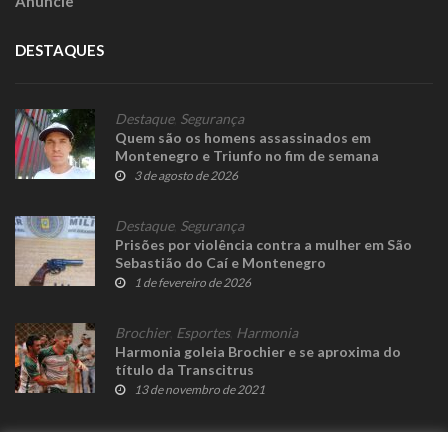
Anuncie
DESTAQUES
Destaque
,
Segurança
Quem são os homens assassinados em
Montenegro e Triunfo no fim de semana
3 de agosto de 2026
Destaque
,
Segurança
Prisões por violência contra a mulher em São
Sebastião do Caí e Montenegro
1 de fevereiro de 2026
Brochier
,
Esportes
,
Harmonia
Harmonia goleia Brochier e se aproxima do
título da Transcitrus
13 de novembro de 2021