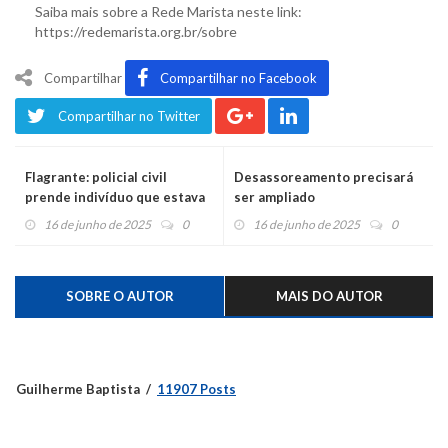
Saiba mais sobre a Rede Marista neste link:
https://redemarista.org.br/sobre
Compartilhar
Compartilhar no Facebook
Compartilhar no Twitter
Flagrante: policial civil
Desassoreamento precisará
prende indivíduo que estava
ser ampliado
furtando em automóvel
16 de junho de 2025
0
16 de junho de 2025
0
SOBRE O AUTOR
MAIS DO AUTOR
Guilherme Baptista
11907 Posts