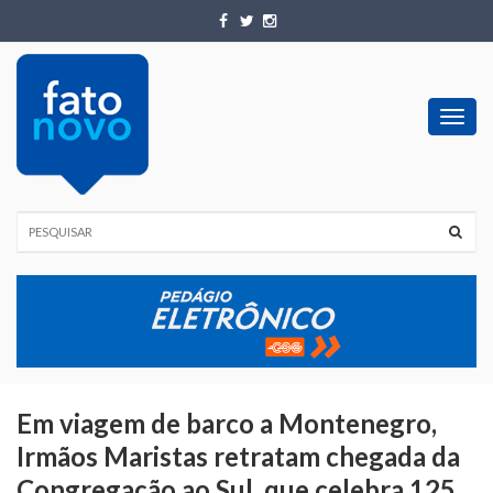
Toggl
navig
Em viagem de barco a Montenegro,
Irmãos Maristas retratam chegada da
Congregação ao Sul, que celebra 125