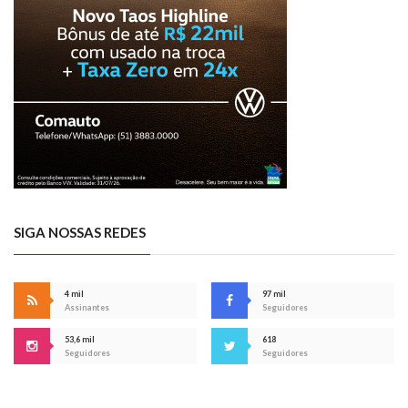
SIGA NOSSAS REDES
4 mil
97 mil
Assinantes
Seguidores
53,6 mil
618
Seguidores
Seguidores