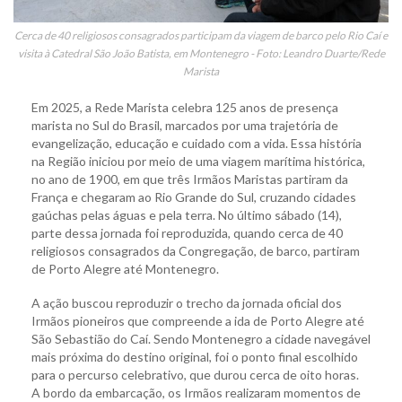
Cerca de 40 religiosos consagrados participam da viagem de barco pelo Rio Caí e
visita à Catedral São João Batista, em Montenegro - Foto: Leandro Duarte/Rede
Marista
Em 2025, a Rede Marista celebra 125 anos de presença
marista no Sul do Brasil, marcados por uma trajetória de
evangelização, educação e cuidado com a vida. Essa história
na Região iniciou por meio de uma viagem marítima histórica,
no ano de 1900, em que três Irmãos Maristas partiram da
França e chegaram ao Rio Grande do Sul, cruzando cidades
gaúchas pelas águas e pela terra. No último sábado (14),
parte dessa jornada foi reproduzida, quando cerca de 40
religiosos consagrados da Congregação, de barco, partiram
de Porto Alegre até Montenegro.
A ação buscou reproduzir o trecho da jornada oficial dos
Irmãos pioneiros que compreende a ida de Porto Alegre até
São Sebastião do Caí. Sendo Montenegro a cidade navegável
mais próxima do destino original, foi o ponto final escolhido
para o percurso celebrativo, que durou cerca de oito horas.
A bordo da embarcação, os Irmãos realizaram momentos de