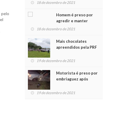
para crianças na
18 de dezembro de 2021
Chegada do Papai Noel
 pelo
Homem é preso por
el
agredir e manter
mulher em cárcere
18 de dezembro de 2021
a
privado
Mais chocolates
apreendidos pela PRF
são entregues a
crianças no Natal
19 de dezembro de 2021
Solidário
Motorista é preso por
embriaguez após
acidente com dois
feridos
19 de dezembro de 2021