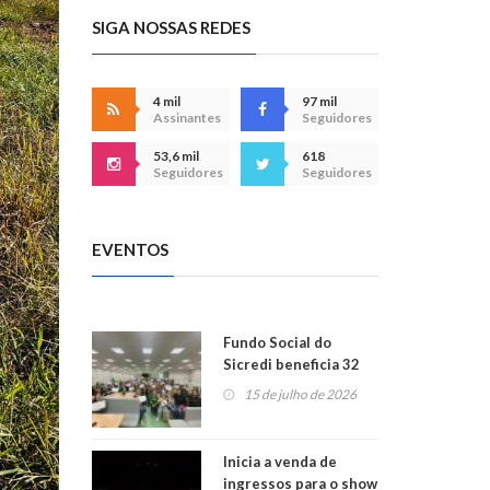
SIGA NOSSAS REDES
4 mil
97 mil
Assinantes
Seguidores
53,6 mil
618
Seguidores
Seguidores
EVENTOS
Fundo Social do
Sicredi beneficia 32
projetos em
15 de julho de 2026
Montenegro
Inicia a venda de
ingressos para o show