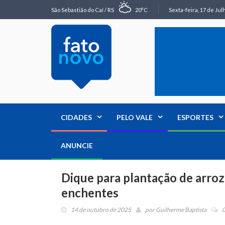
São Sebastião do Caí / RS
20°C
Sexta-feira, 17 de Jul
CIDADES
PELO VALE
ESPORTES
ANUNCIE
Dique para plantação de arroz
enchentes
14 de outubro de 2025
por
Guilherme Baptista