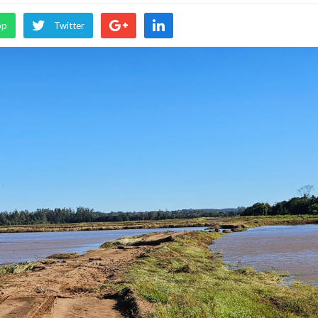
pp
Twitter