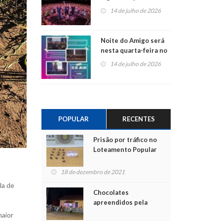
do Jota Quest nos 45
14 de julho de 2026
anos da Sicredi Ouro
Branco RS/MG
Noite do Amigo será
nesta quarta-feira no
Centro de Cultura de
14 de julho de 2026
São Sebastião do Caí
POPULAR
RECENTES
Prisão por tráfico no
Loteamento Popular
18 de dezembro de 2021
la de
Chocolates
apreendidos pela
Polícia são entregues
maior