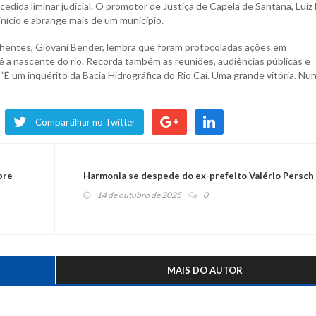
ida liminar judicial. O promotor de Justiça de Capela de Santana, Luiz 
início e abrange mais de um município.
chentes, Giovani Bender, lembra que foram protocoladas ações em
 a nascente do rio. Recorda também as reuniões, audiências públicas e
 “É um inquérito da Bacia Hidrográfica do Rio Caí. Uma grande vitória. Nu
Compartilhar no Twitter
bre
Harmonia se despede do ex-prefeito Valério Persch
14 de outubro de 2025
0
MAIS DO AUTOR