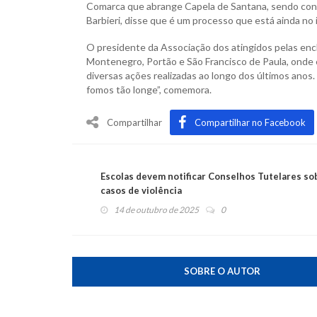
Comarca que abrange Capela de Santana, sendo conced
Barbieri, disse que é um processo que está ainda no 
O presidente da Associação dos atingidos pelas en
Montenegro, Portão e São Francisco de Paula, onde é
diversas ações realizadas ao longo dos últimos anos.
fomos tão longe”, comemora.
Compartilhar
Compartilhar no Facebook
Escolas devem notificar Conselhos Tutelares so
casos de violência
14 de outubro de 2025
0
SOBRE O AUTOR