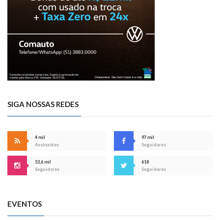
SIGA NOSSAS REDES
4 mil
97 mil
Assinantes
Seguidores
53,6 mil
618
Seguidores
Seguidores
EVENTOS