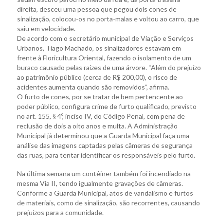
direita, desceu uma pessoa que pegou dois cones de
sinalização, colocou-os no porta-malas e voltou ao carro, que
saiu em velocidade.
De acordo com o secretário municipal de Viação e Serviços
Urbanos, Tiago Machado, os sinalizadores estavam em
frente à Floricultura Oriental, fazendo o isolamento de um
buraco causado pelas raízes de uma árvore. “Além do prejuízo
ao patrimônio público (cerca de R$ 200,00), o risco de
acidentes aumenta quando são removidos”, afirma.
O furto de cones, por se tratar de bem pertencente ao
poder público, configura crime de furto qualificado, previsto
no art. 155, § 4º, inciso IV, do Código Penal, com pena de
reclusão de dois a oito anos e multa. A Administração
Municipal já determinou que a Guarda Municipal faça uma
análise das imagens captadas pelas câmeras de segurança
das ruas, para tentar identificar os responsáveis pelo furto.
Na última semana um contêiner também foi incendiado na
mesma Via II, tendo igualmente gravações de câmeras.
Conforme a Guarda Municipal, atos de vandalismo e furtos
de materiais, como de sinalização, são recorrentes, causando
prejuízos para a comunidade.