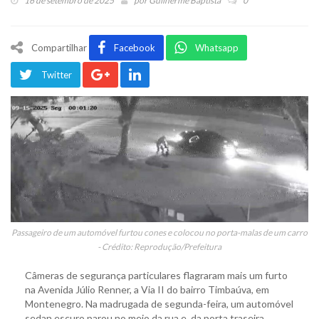
16 de setembro de 2025
por
Guilherme Baptista
0
Compartilhar
Facebook
Whatsapp
Twitter
Passageiro de um automóvel furtou cones e colocou no porta-malas de um carro
- Crédito: Reprodução/Prefeitura
Câmeras de segurança particulares flagraram mais um furto
na Avenida Júlio Renner, a Via II do bairro Timbaúva, em
Montenegro. Na madrugada de segunda-feira, um automóvel
sedan escuro parou no meio da rua e, da porta traseira