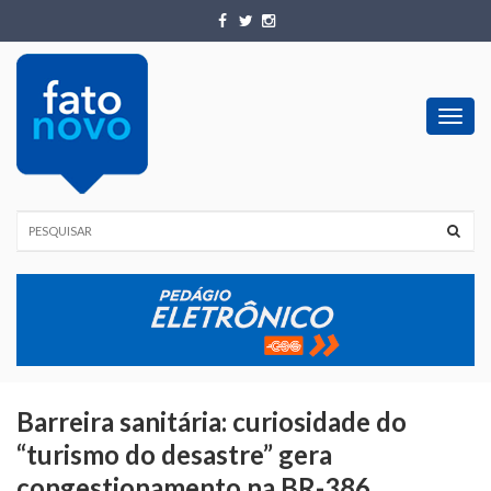
Toggl
navig
Barreira sanitária: curiosidade do
“turismo do desastre” gera
congestionamento na BR-386