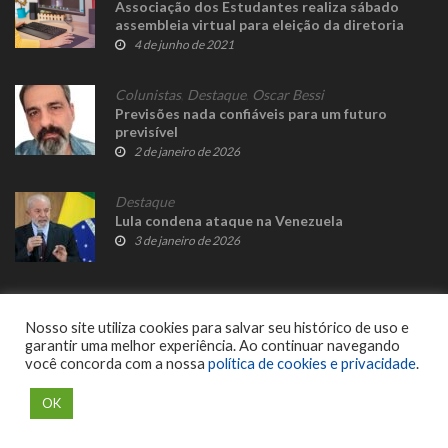
Associação dos Estudantes realiza sábado
assembleia virtual para eleição da diretoria
4 de junho de 2021
Colunistas
,
Destaque
,
Oscar Bessi
Previsões nada confiáveis para um futuro
previsível
2 de janeiro de 2026
Destaque
Lula condena ataque na Venezuela
3 de janeiro de 2026
Nosso site utiliza cookies para salvar seu histórico de uso e
garantir uma melhor experiência. Ao continuar navegando
você concorda com a nossa
política de cookies e privacidade
.
© 2023 Fato Novo - Todos os direitos reservados. Desenvolvido por
Delalibera
.
OK