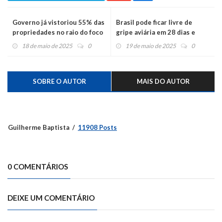
Governo já vistoriou 55% das
Brasil pode ficar livre de
propriedades no raio do foco
gripe aviária em 28 dias e
de gripe aviária em
retomar exportações
18 de maio de 2025
0
19 de maio de 2025
0
Montenegro
SOBRE O AUTOR
MAIS DO AUTOR
Guilherme Baptista
11908 Posts
0 COMENTÁRIOS
DEIXE UM COMENTÁRIO