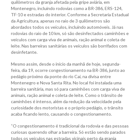
quilômetros da granja afetada pela gripe aviária, em
Montenegro, incluindo rodovias como a BR-386, ERS-124,
TF-10 e estradas do interior. Conforme a Secretaria Estadual
da Agricultura, apenas no raio de 3 quilômetros são
abordados todos os veículos, incluindo automóveis. Já nas
rodovias do raio de 10 km, só são desinfectados caminhões e
veículos com carga viva de animais, ração animal e coleta de
leite. Nas barreiras sanitárias os veículos são borrifados com
desinfetante.
Mesmo assim, desde o início da manhã de hoje, segunda-
feira, dia 19, ocorre congestionamento na BR-386, junto ao
pedágio próximo da ponte do rio Caí, na divisa entre
Montenegro e Nova Santa Rita. No local foi instalada uma
barreira sanitária, mas só para caminhões com carga viva de
animais, ração animal e coleta de leite. Como o trânsito de
caminhões é intenso, além da redução da velocidade pela
curiosidade dos motoristas e o próprio pedágio, o trânsito
acaba ficando lento, causando o congestionamento.
“O congestionamento é tradicional da rodovia e das pessoas
curiosas querendo olhar a barreira. Só estão sendo parados
todos os veículos nas estradas vicinais perto da granja