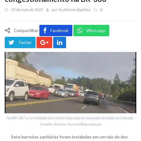
19 de maio de 2025
por
Guilherme Baptista
0
Compartilhar
Facebook
Whatsapp
Twitter
Na BR-387 a curiosidade dos motoristas estaria causando lentidão no trânsito -
Crédito: Robson Turossi/Reprodução
Sete barreiras sanitárias foram instaladas em um raio de dez