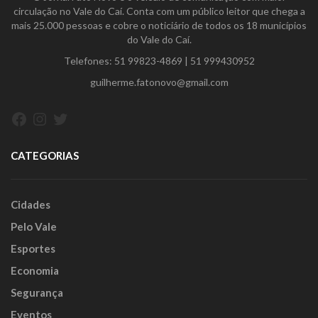
circulação no Vale do Caí. Conta com um público leitor que chega a
mais 25.000 pessoas e cobre o noticiário de todos os 18 municípios
do Vale do Caí.
Telefones:
51 99823-4869
|
51 999430952
guilherme.fatonovo@gmail.com
Facebook
Instagram
Twitter
CATEGORIAS
Cidades
Pelo Vale
Esportes
Economia
Segurança
Eventos