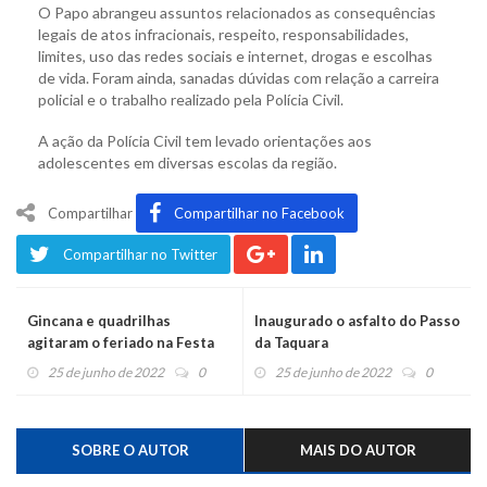
O Papo abrangeu assuntos relacionados as consequências
legais de atos infracionais, respeito, responsabilidades,
limites, uso das redes sociais e internet, drogas e escolhas
de vida. Foram ainda, sanadas dúvidas com relação a carreira
policial e o trabalho realizado pela Polícia Civil.
A ação da Polícia Civil tem levado orientações aos
adolescentes em diversas escolas da região.
Compartilhar
Compartilhar no Facebook
Compartilhar no Twitter
Gincana e quadrilhas
Inaugurado o asfalto do Passo
agitaram o feriado na Festa
da Taquara
São João do Montenegro
25 de junho de 2022
0
25 de junho de 2022
0
SOBRE O AUTOR
MAIS DO AUTOR