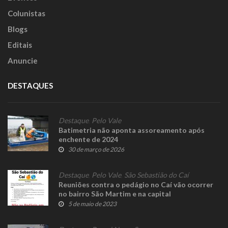
Colunistas
Blogs
Editais
Anuncie
DESTAQUES
Destaque
,
Pelo Vale
Batimetria não aponta assoreamento após
enchente de 2024
30 de março de 2026
Destaque
,
Pelo Vale
,
São Sebastião do Caí
Reuniões contra o pedágio no Caí vão ocorrer
no bairro São Martim e na capital
5 de maio de 2023