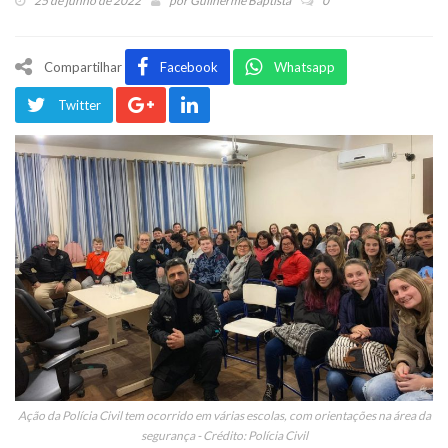
25 de junho de 2022
por
Guilherme Baptista
0
Compartilhar
Facebook
Whatsapp
Twitter
Ação da Polícia Civil tem ocorrido em várias escolas, com orientações na área da
segurança - Crédito: Polícia Civil