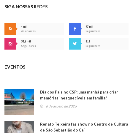
SIGA NOSSAS REDES
4 mil
97 mil
Assinantes
Seguidores
53,6 mil
618
Seguidores
Seguidores
EVENTOS
Dia dos Pais no CSP: uma manhã para criar
memórias inesquecíveis em família!
6 de agosto de 2026
Renato Teixeira faz show no Centro de Cultura
de São Sebastião do Caí