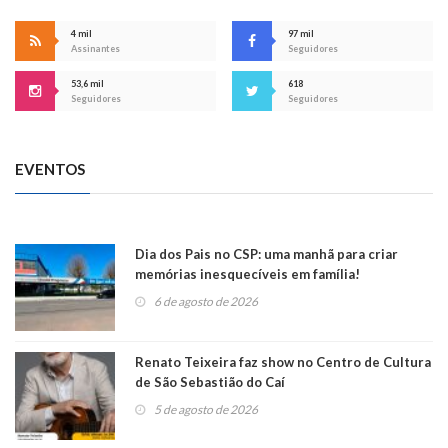
4 mil
97 mil
Assinantes
Seguidores
53,6 mil
618
Seguidores
Seguidores
EVENTOS
Dia dos Pais no CSP: uma manhã para criar
memórias inesquecíveis em família!
6 de agosto de 2026
Renato Teixeira faz show no Centro de Cultura
de São Sebastião do Caí
5 de agosto de 2026