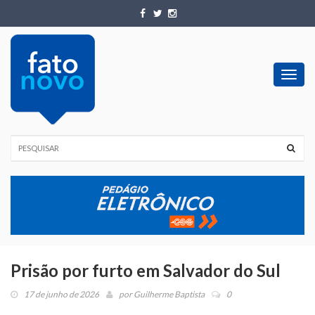
Toggl
navig
Prisão por furto em Salvador do Sul
17 de junho de 2026
por
Guilherme Baptista
0