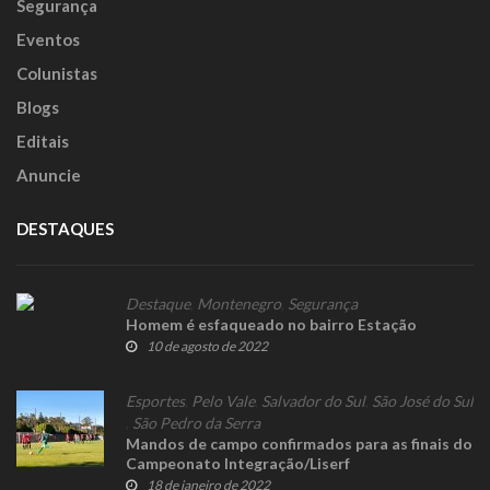
Segurança
Eventos
Colunistas
Blogs
Editais
Anuncie
DESTAQUES
Destaque
,
Montenegro
,
Segurança
Homem é esfaqueado no bairro Estação
10 de agosto de 2022
Esportes
,
Pelo Vale
,
Salvador do Sul
,
São José do Sul
,
São Pedro da Serra
Mandos de campo confirmados para as finais do
Campeonato Integração/Liserf
18 de janeiro de 2022