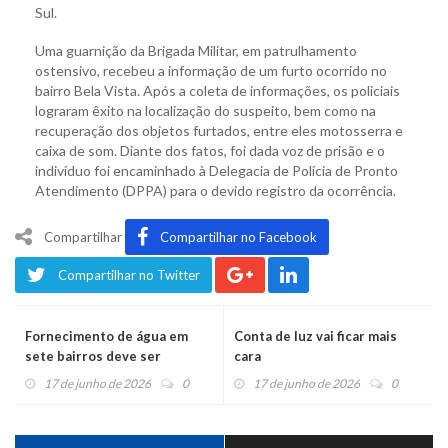
Sul.
Uma guarnição da Brigada Militar, em patrulhamento
ostensivo, recebeu a informação de um furto ocorrido no
bairro Bela Vista. Após a coleta de informações, os policiais
lograram êxito na localização do suspeito, bem como na
recuperação dos objetos furtados, entre eles motosserra e
caixa de som. Diante dos fatos, foi dada voz de prisão e o
indivíduo foi encaminhado à Delegacia de Polícia de Pronto
Atendimento (DPPA) para o devido registro da ocorrência.
Compartilhar
Compartilhar no Facebook
Compartilhar no Twitter
Fornecimento de água em
Conta de luz vai ficar mais
sete bairros deve ser
cara
retomado durante a tarde,
17 de junho de 2026
0
17 de junho de 2026
0
após conserto de
rompimento